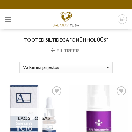
Skip
to
content
TOOTED SILTIDEGA “ONÜHHOLÜÜS”
FILTREERI
Add to
Add to
wishlist
wishlist
LAOST OTSAS