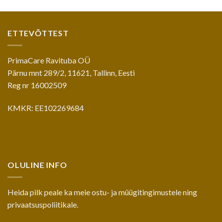
ETTEVÕTTEST
PrimaCare Ravituba OÜ
Pärnu mnt 289/2, 11621, Tallinn, Eesti
Reg nr 16002509
KMKR: EE102269684
OLULINE INFO
Heida pilk peale ka meie
ostu- ja müügitingimustele
ning
privaatsuspoliitikale
.