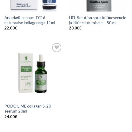
Arkada® seerum TC16
HFL Solution sprei küüneseenele
naturaalse kollageeniga 11ml
ja küüne irdumisele – 50 ml
22.00
€
23.00
€
Add to
wishlist
PODO LIME collagen S-20
seerum 20ml
24.00
€