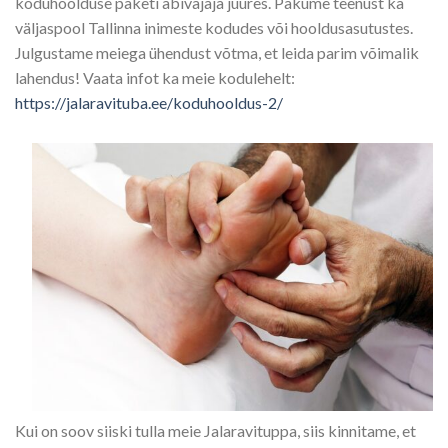
koduhoolduse paketi abivajaja juures. Pakume teenust ka
väljaspool Tallinna inimeste kodudes või hooldusasutustes.
Julgustame meiega ühendust võtma, et leida parim võimalik
lahendus! Vaata infot ka meie kodulehelt:
https://jalaravituba.ee/koduhooldus-2/
Kui on soov siiski tulla meie Jalaravituppa, siis kinnitame, et