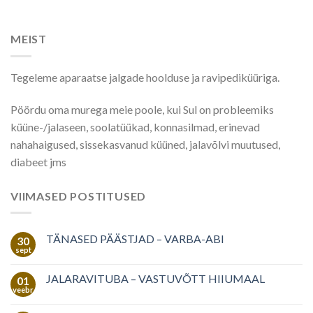
MEIST
Tegeleme aparaatse jalgade hoolduse ja ravipediküüriga.
Pöördu oma murega meie poole, kui Sul on probleemiks
küüne-/jalaseen, soolatüükad, konnasilmad, erinevad
nahahaigused, sissekasvanud küüned, jalavõlvi muutused,
diabeet jms
VIIMASED POSTITUSED
TÄNASED PÄÄSTJAD – VARBA-ABI
30
sept
JALARAVITUBA – VASTUVÕTT HIIUMAAL
01
veebr