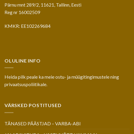
Pärnu mnt 289/2, 11621, Tallinn, Eesti
Reg nr 16002509
KMKR: EE102269684
OLULINE INFO
Heida pilk peale ka meie
ostu- ja müügitingimustele
ning
privaatsuspoliitikale
.
VÄRSKED POSTITUSED
TÄNASED PÄÄSTJAD – VARBA-ABI