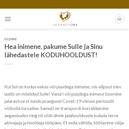
Skip
to
content
ÜLDINE
Hea inimene, pakume Sulle ja Sinu
lähedastele KODUHOOLDUST!
Kui Sul on kodus eakas või puudega inimene, siis allpool olev
uudis on mõeldud Sulle! Vanuri või puudega inimese toomine
jalaravisse ei tundu praegusel Covid-19 viiruse perioodil
võibolla turvaline. Samuti on transpordi korraldamine
aeganõudev ning nii võib ühele jalahooldusele kuluda terve
abivajaja ja hooldaja tööpäev. Et seda vältida, töötasime välja