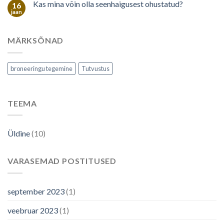
Kas mina võin olla seenhaigusest ohustatud?
16
jaan
MÄRKSÕNAD
broneeringu tegemine
Tutvustus
TEEMA
Üldine
(10)
VARASEMAD POSTITUSED
september 2023
(1)
veebruar 2023
(1)