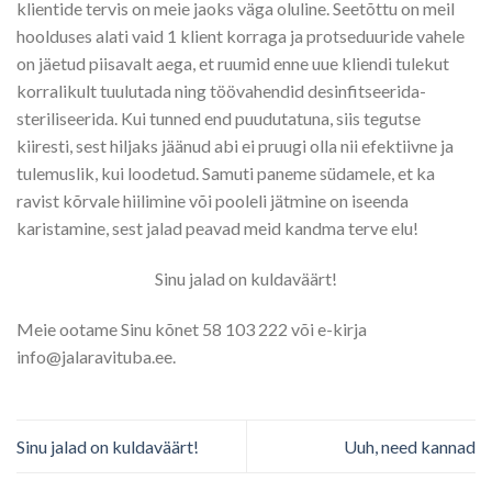
klientide tervis on meie jaoks väga oluline. Seetõttu on meil
hoolduses alati vaid 1 klient korraga ja protseduuride vahele
on jäetud piisavalt aega, et ruumid enne uue kliendi tulekut
korralikult tuulutada ning töövahendid desinfitseerida-
steriliseerida. Kui tunned end puudutatuna, siis tegutse
kiiresti, sest hiljaks jäänud abi ei pruugi olla nii efektiivne ja
tulemuslik, kui loodetud. Samuti paneme südamele, et ka
ravist kõrvale hiilimine või pooleli jätmine on iseenda
karistamine, sest jalad peavad meid kandma terve elu!
Sinu jalad on kuldaväärt!
Meie ootame Sinu kõnet 58 103 222 või e-kirja
info@jalaravituba.ee.
Sinu jalad on kuldaväärt!
Uuh, need kannad